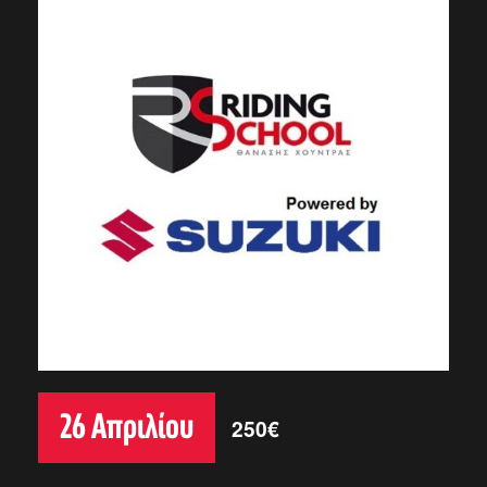
26 Απριλίου
250€