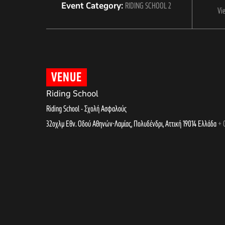
Event Category:
RIDING SCHOOL 2
Vi
VENUE
Riding School
Riding School - Σχολή Ασφαλούς
32οχλμ Εθν. Οδού Αθηνών-Λαμίας, Πολυδένδρι
,
Αττική
19014
Ελλάδα
+ 