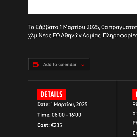
Το Σάββατο 1 Μαρτίου 2025, θα πραγματοπο
χλμ Νέας ΕΟ Αθηνών Λαμίας. Πληροφορίες 
Add to calendar
αγών στο
DETAILS
Date:
1 Μαρτίου, 2025
R
Χ
οσωπικών
Time:
08:00 - 16:00
P
Cost:
€235
E