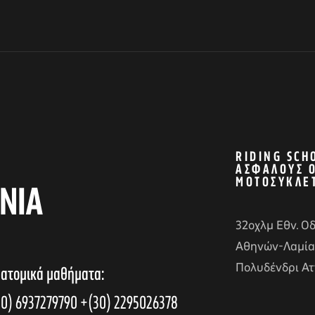
RIDING SCH
ΑΣΦΑΛΟΎΣ 
ΜΟΤΟΣΥΚΛΈ
ΝΙΑ
32οχλμ Εθν. Ο
Αθηνών-Λαμία
Πολυδένδρι Ατ
 ατομικά μαθήματα:
0) 6937279790
+(30) 2295026378