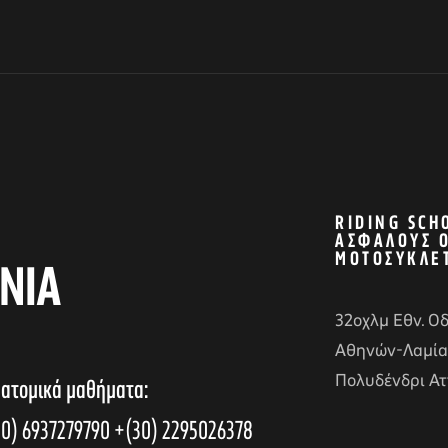
RIDING SCH
ΑΣΦΑΛΟΎΣ 
ΜΟΤΟΣΥΚΛΈ
ΝΙΑ
32οχλμ Εθν. Ο
Αθηνών-Λαμία
Πολυδένδρι Ατ
 ατομικά μαθήματα:
0) 6937279790
+(30) 2295026378