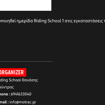
οιηθεί ημερίδα Riding School 1 στις εγκαταστάσεις 
ORGANIZER
iding School Θανάσης
ούντρας
hone
6941633040
mail
info@motrac.gr