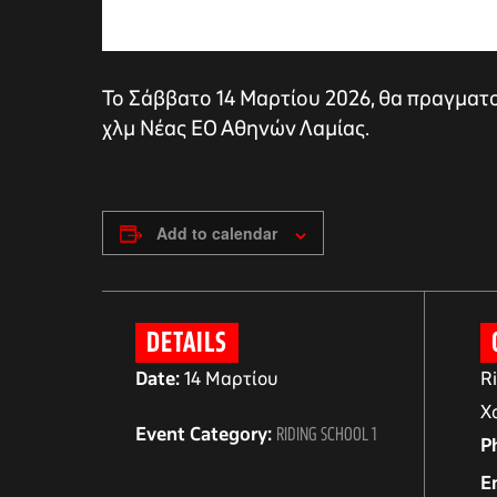
Το Σάββατο 14 Μαρτίου 2026, θα πραγματοπ
χλμ Νέας ΕΟ Αθηνών Λαμίας.
Add to calendar
αγών στο
DETAILS
Date:
14 Μαρτίου
R
Χ
οσωπικών
Event Category:
RIDING SCHOOL 1
P
E