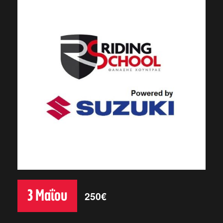
3 Μαΐου
250€