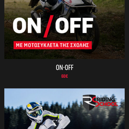
ON-OFF
60
€