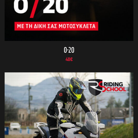
0-20
40
€