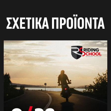
ΣΧΕΤΙΚΆ ΠΡΟΪΌΝΤΑ
αγών στο
οσωπικών