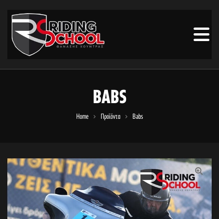
BABS
Home
Προϊόντα
Babs
🔍